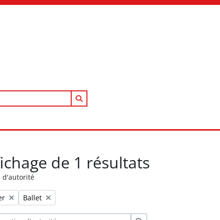
Search in browse page
fichage de 1 résultats
 d'autorité
Remove filter:
er
Ballet