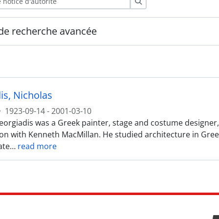
Rechercher
de recherche avancée
is, Nicholas
·
1923-09-14 - 2001-03-10
orgiadis was a Greek painter, stage and costume designer, be
ion with Kenneth MacMillan. He studied architecture in Greec
ate
…
read more