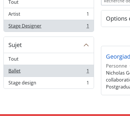
Tout
Artist
1
, 1 résultats
Options 
Stage Designer
1
, 1 résultats
Sujet
Georgiad
Tout
Personne
Ballet
1
Nicholas Ge
, 1 résultats
collaborat
Stage design
1
, 1 résultats
Postgradu