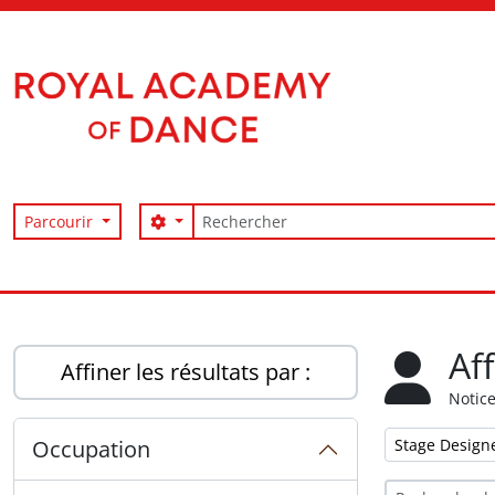
Skip to main content
Rechercher
Search options
Parcourir
Access to Memory
Af
Affiner les résultats par :
Notice
Remove filter:
Occupation
Stage Design